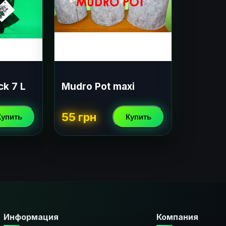
ck 7 L
Mudro Pot maxi
55 грн
Купить
Купить
Информация
Компания