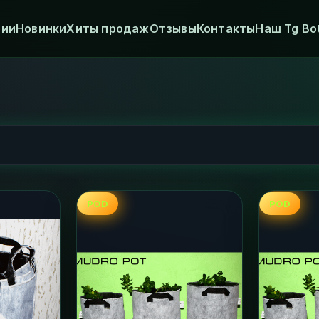
рии
Новинки
Хиты продаж
Отзывы
Контакты
Наш Tg Bo
POD
POD