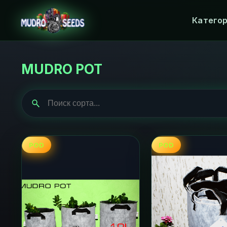
Катего
MUDRO POT
POD
POD