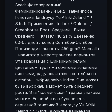
Seeds Фотопериодный
Феминизированный Вид : sativa-indica
Генетика: lendreysy Yu.Afriki Zeland * *
S.Indii Применение : Indoor / Outdoor /
Greenhouse Рост: Средний - Выше
Среднего ТГК/THC : 18-21 % Цветение:
60-65 дней / конец Сентября-Октябрь
Производительность: 450 gr.m2 Mandalla
- навигатор в пространстве вариантов.
Эта красавица с шикарным белым
цветением, густыми сочными зелеными
листьями, радующая глаз с сентября по
октябрь - гибрид sativa-indica. Она может
быть высокая, а может быть среднего
роста. Эта “космическая” травка знакома
многим. Ее свойства обусловлены
серьезной генетикой lendreysy Yu.Afriki
Zeland * * S.Indii, а обилие вариантов