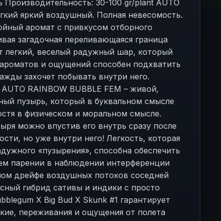
ь Производительность: 30-100 gr/plant AUTO
кий яркий воздушный. Полная невесомость.
ойный аромат с привкусом отборного
ивая загадочная переливающаяся граница
т легкий, веселый радужный шар, который
ароматов и ощущений способен подхватить
нажды захочет побывать внутри него.
т AUTO RAINBOW BUBBLE FEM – живой,
ный пузырь, который в буквальном смысле
остя в физическом и моральном смысле.
ыря можно впустив его внутрь сразу после
сти, но уже внутри него! Легкость, которая
радужного «пузырения», способна обеспечить
ем парении в наблюдении интерференции
ном дрейфе воздушных потоков соседней
сный гибрид сативы и индики с просто
bblegum X Big Bud X Skunk #1 гарантирует
пкие, переживания и ощущения от полета