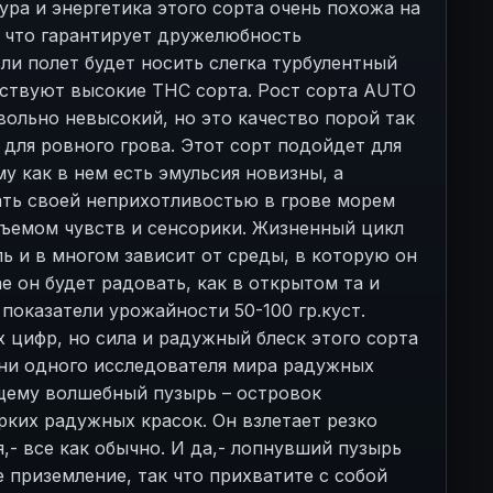
ура и энергетика этого сорта очень похожа на
 что гарантирует дружелюбность
и полет будет носить слегка турбулентный
ьствуют высокие ТНС сорта. Рост сорта AUTO
льно невысокий, но это качество порой так
 для ровного грова. Этот сорт подойдет для
у как в нем есть эмульсия новизны, а
ать своей неприхотливостью в грове морем
ъемом чувств и сенсорики. Жизненный цикл
ь и в многом зависит от среды, в которую он
е он будет радовать, как в открытом та и
показатели урожайности 50-100 гр.куст.
х цифр, но сила и радужный блеск этого сорта
ни одного исследователя мира радужных
щему волшебный пузырь – островок
рких радужных красок. Он взлетает резко
я,- все как обычно. И да,- лопнувший пузырь
 приземление, так что прихватите с собой