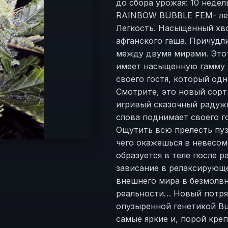
до сбора урожая: 10 недел
RAINBOW BUBBLE FEM- лег
Легкость. Насыщенный хв
афганского гаша. Причудл
между двумя мирами. Это
имеет насыщенную гамму 
своего гостя, который од
Смотрите, это новый сор
игривый сказочный радуж
слова поднимает своего г
Ощутить всю прелесть пуз
чего окажешься в невесомо
образуется в теле после 
зависание в релаксирующ
внешнего мира в безмолв
реальности… Новый потря
опузыренной генетикой Bu
самые яркие и, порой кре