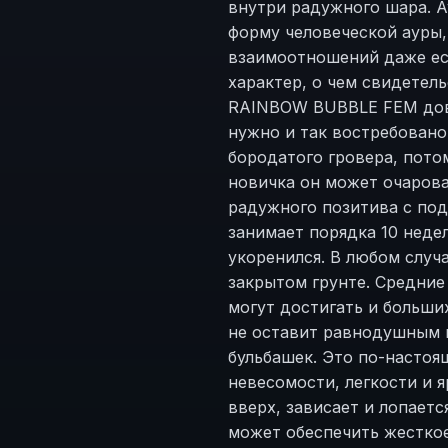
внутри радужного шара. А
форму человеческой ауры,
взаимоотношений даже есл
характер, о чем свидетел
RAINBOW BUBBLE FEM дово
нужно и так востребовано
бородатого гровера, потом
новичка он может очаров
радужного позитива с под
занимает порядка 10 недел
укоренился. В любом случа
закрытом грунте. Средние 
могут достигать и больши
не оставит равнодушным 
бульбашек. Это по-настоя
невесомости, легкости и я
вверх, зависает и лопаетс
может обеспечить жесткое