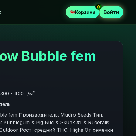
0
t
Корзина
Войти
bow Bubble fem
300 - 400 г/м²
едель
ble fem Производитель: Mudro Seeds Тип:
ка: Bubblegum X Big Bud X Skunk #1 Х Ruderalis
/Outdoor Рост: средний THC: Highs От семечки