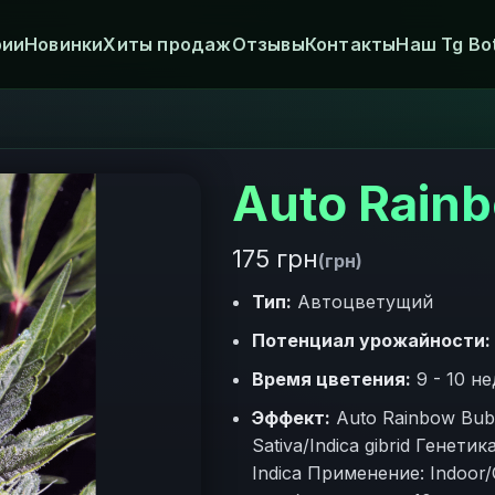
рии
Новинки
Хиты продаж
Отзывы
Контакты
Наш Tg Bo
Auto Rain
175 грн
(грн)
Тип:
Автоцветущий
Потенциал урожайности:
Время цветения:
9 - 10 н
Эффект:
Auto Rainbow Bub
Sativa/Indica gibrid Генети
Indica Применение: Indoor