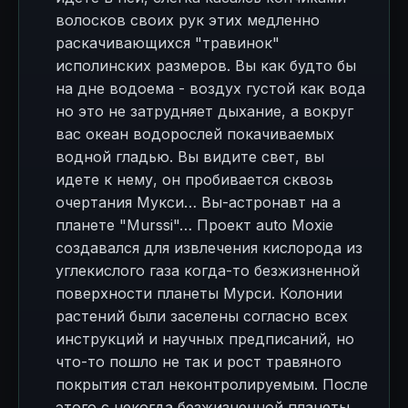
волосков своих рук этих медленно
раскачивающихся "травинок"
исполинских размеров. Вы как будто бы
на дне водоема - воздух густой как вода
но это не затрудняет дыхание, а вокруг
вас океан водорослей покачиваемых
водной гладью. Вы видите свет, вы
идете к нему, он пробивается сквозь
очертания Мукси… Вы-астронавт на а
планете "Murssi"… Проект auto Moxie
создавался для извлечения кислорода из
углекислого газа когда-то безжизненной
поверхности планеты Мурси. Колонии
растений были заселены согласно всех
инструкций и научных предписаний, но
что-то пошло не так и рост травяного
покрытия стал неконтролируемым. После
этого с некогда безжизненной планеты