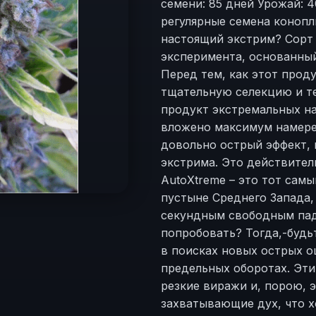
семени: 85 дней Урожай: 
регулярные семена коноп
настоящий экстрим? Сорт 
эксперимента, основанный
Перед тем, как этот прод
тщательную селекцию и те
продукт экстремальных на
вложено максимум намере
довольно острый эффект,
экстрима. Это действител
AutoXtreme – это тот сам
пустыне Среднего Запада,
секундным свободным пад
попробовать? Тогда,-будь
в поисках новых острых о
предельных оборотах. Эт
резкие виражи и, порою, 
захватывающие дух, что х