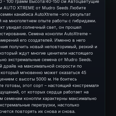
40 - 100 грамм Высота:40-150 см Автоцветущие
ли AUTO XTREME от Mudro Seeds Любите
семян канабиса AutoXtreme –это результат
 на многолетнем опыте работы с гибридами.
укт увидел солнечный свет, он прошел
стирование. Семена конопли AutoXtreme –
мерений его создателей. Именно в него
ния получить новый неповторимый, резкий и
 который ждут многие ценители настоящего
ьно экстремальные семена от Mudro Seeds.
ый драйв на максимальной скорости по
 который мгновенно может оказаться 45
ением с высоты 5000 м. Не боитесь
те готовы, этот сорт – настоящий «экстремал»
щущений, от которых сердце работает на
им семенам конопли характерны максимально
экстремальные перегрузки, настолько
очется повторять их снова и снова.