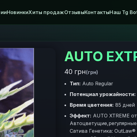
рии
Новинки
Хиты продаж
Отзывы
Контакты
Наш Tg Bo
AUTO EXTR
40 грн
(грн)
Тип:
Auto Regular
Потенциал урожайности:
Время цветения:
85 дней
Эффект:
AUTO XTREME от M
Автоцветущие,регулярные
Сатива Генетика: OutLaw® 