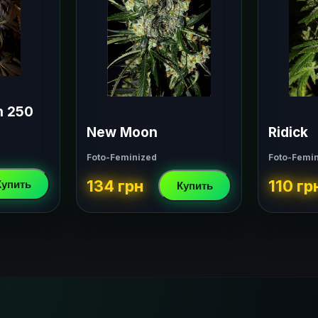
h 250
New Moon
Ridick
Foto-Feminized
Foto-Femi
134 грн
110 гр
Купить
Купить