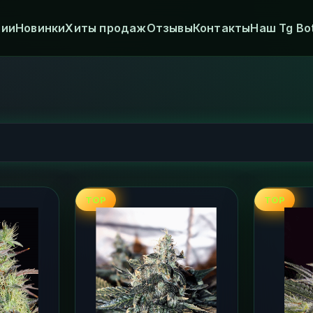
рии
Новинки
Хиты продаж
Отзывы
Контакты
Наш Tg Bo
TOP
TOP