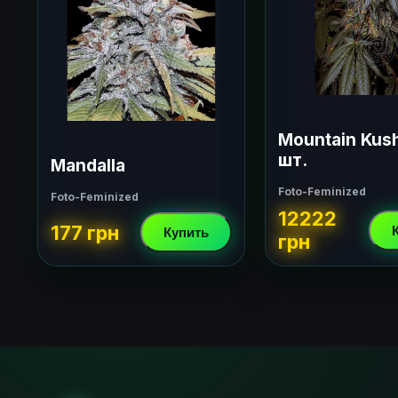
Mountain Kus
шт.
Mandalla
Foto-Feminized
Foto-Feminized
12222
177 грн
Купить
грн