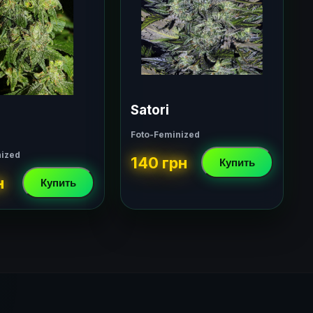
Satori
Foto-Feminized
nized
140 грн
Купить
н
Купить