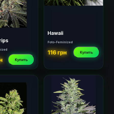
Hawaii
rips
Foto-Feminized
nized
116 грн
Купить
н
Купить